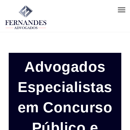
Skip to content
Togg
navig
Advogados
Especialistas
em Concurso
Público e